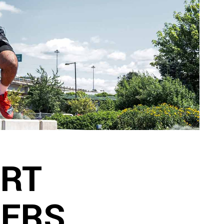
LANDING
COMING SOON
ORT
CERS