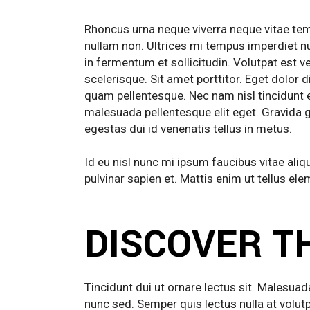
Rhoncus urna neque viverra neque vitae te
nullam non. Ultrices mi tempus imperdiet nu
in fermentum et sollicitudin. Volutpat est v
scelerisque. Sit amet porttitor. Eget dolor
quam pellentesque. Nec nam nisl tincidunt 
malesuada pellentesque elit eget. Gravida gr
egestas dui id venenatis tellus in metus.
Id eu nisl nunc mi ipsum faucibus vitae al
pulvinar sapien et. Mattis enim ut tellus ele
DISCOVER T
Tincidunt dui ut ornare lectus sit. Malesua
nunc sed. Semper quis lectus nulla at volut