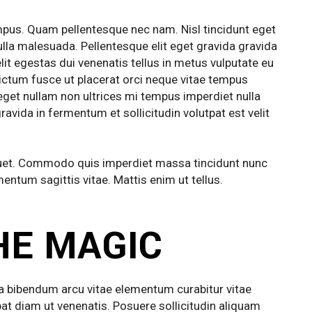
mpus. Quam pellentesque nec nam. Nisl tincidunt eget
lla malesuada. Pellentesque elit eget gravida gravida
elit egestas dui venenatis tellus in metus vulputate eu
 dictum fusce ut placerat orci neque vitae tempus
eget nullam non ultrices mi tempus imperdiet nulla
avida in fermentum et sollicitudin volutpat est velit
iquet. Commodo quis imperdiet massa tincidunt nunc
mentum sagittis vitae. Mattis enim ut tellus.
HE MAGIC
da bibendum arcu vitae elementum curabitur vitae
pat diam ut venenatis. Posuere sollicitudin aliquam